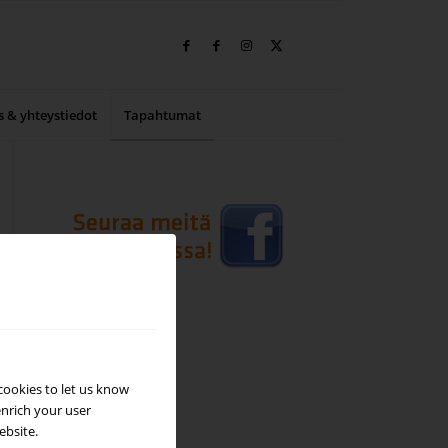
s & yhteystiedot
Tapahtumat
cookies to let us know
enrich your user
ebsite.