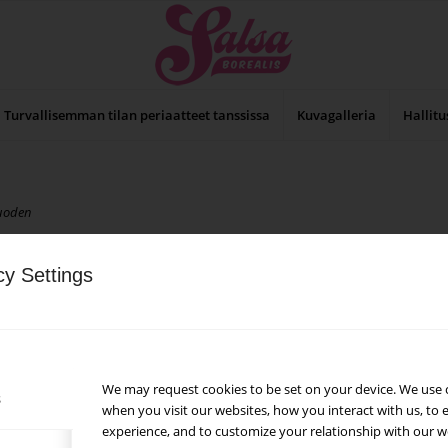
Turvallisemman tilan periaatteet tanssissa
Kuvagalleria
Hallitu
vuoden
 jotka tarjoavat mahdollisuuden nauttia salsasta ja muista
a. Tapahtumat on tarkoitettu niin aloitteleville tanssijoille kuin
cy Settings
jolla salsaluentoja tai online-oppitunteja.
ssa.
iset Oopperasalsat Oopperan amfiteatterilla sekä perinteeksi
We may request cookies to be set on your device. We use 
s
essa. Ulkotanssikausi avataan Kaivarin lavan Vappusalsoilla! Kesäisin
when you visit our websites, how you interact with us, to 
amboja.
experience, and to customize your relationship with our w