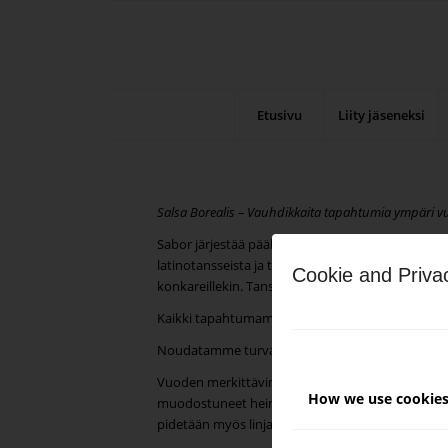
Etusivu
Liity jäseneksi
Salsa Borealis – Vauhdikkaita tapahtumia ympäri 
Sabor järjestää pääkaupunkiseudulla tapahtumia,
latinotansseista ja tavata muita tanssin harrastaji
Cookie and Priva
konkareillekin. Tanssimisen lisäksi saattaa olla tar
Kaikki tapahtumamme ovat savuttomia.
Noudatamme turvallisen tilan periaatteita tanssi
Vuoden merkittävimpiä tapahtumia ovat jokakesä
How we use cookie
muodostuneet heinäkuiset salsabileet Pihlajasaar
pidetään myös linjasalsoihin keskittyviä Rantam