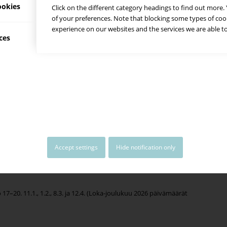
ikaudella ainakin Suvilahden Tiivistämöllä.
ookies
Click on the different category headings to find out more
of your preferences. Note that blocking some types of co
ttymällä
Salsa Borealis Events
Facebook-ryhmäämme.
experience on our websites and the services we are able to
y ryhmästä
Salsa Courses in Helsinki Region
ja koko kattaus
ces
lsinki Region
. Tiedotamme tapahtumista myös Instagramissa ja
alsaborealis@gmail.com
saadaksesi lisätietoja.
) 17.5. – 13.9. klo 18-21
arki-iltana
noin klo 19.15-22.40 [päivät julkaistaan myöhemmin]
Accept settings
Hide notification only
14-21 [päivä varmistuu myöhemmin]
17–20. 11.1., 1.2., 8.3. ja 12.4. (Loka-joulukuu 2026 päivämäärät