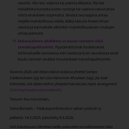
vientiin. Älä revi, väännä tai pakota liikkeitä. Älä tee
riskialttiita kuvioita kuten nostoja tai vaativia taivutuksia
niistä etukäteen sopimatta. Muista seuraajana antaa
viejälle mahdollisuus viedä, äläkä taivuta itseäsi ilman
vientiä ja kannattele silloinkin mahdollisuuksien mukaan
omaa painoasi.
Seksuaalinen ahdistelu ei kuulu tanssiin eikä
tanssitapahtumiin.
Pyytämättömät kosketukset
intiimialueille tanssiessa niin viedessä kuin seuratessa eivät
kuulu tanssiin eivätkä muutenkaan tanssitapahtumiin.
Vuonna 2026 voit ottaa näissä asioissa yhtettä Sampo
Carleniukseen (pj) tai Liisa Hänninen-Khodaan (vpj). Jos koet
häirintää, voit ottaa meihin yhteyttä halutessasi myös anonyymisti
häirintäyhteydenottolomakeella
.
Tanssin iloa toivottaen,
Salsa Borealis – Pääkaupunkiseudun salsan ystävät ry
Julkaistu 14.5.2025
, päivitetty 8.3.2026.
Voit halutessassi lähettää meille palautetta turvallisemman tilan