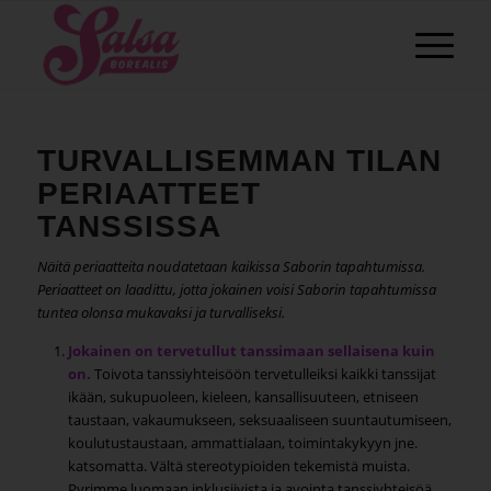
TURVALLISEMMAN TILAN
PERIAATTEET
TANSSISSA
Näitä periaatteita noudatetaan kaikissa Saborin tapahtumissa.
Periaatteet on laadittu, jotta jokainen voisi Saborin tapahtumissa
tuntea olonsa mukavaksi ja turvalliseksi.
Jokainen on tervetullut tanssimaan sellaisena kuin
on.
Toivota tanssiyhteisöön tervetulleiksi kaikki tanssijat
ikään, sukupuoleen, kieleen, kansallisuuteen, etniseen
taustaan, vakaumukseen, seksuaaliseen suuntautumiseen,
koulutustaustaan, ammattialaan, toimintakykyyn jne.
katsomatta. Vältä stereotypioiden tekemistä muista.
Pyrimme luomaan inklusiivista ja avointa tanssiyhteisöä.