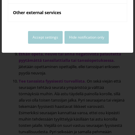
Vältä kommentoimasta toisten ulkonäköä
, kuten
Other external services
pituutta, painoa tai muita fyysisiä ominaisuuksia erityisesti
tilanteessa, jossa et tunne vastapuolta tai et tiedä mitä
mieltä tämä on tekemästäsi kommentista.
Pyri käyttämään sukupuolineutraaleja termejä
Accept settings
Hide notification only
viitatessasi paritanssirooleihin, kuten viejä tai
seuraaja
. Paritanssiroolit eivät ole sukupuolisidonnaisia.
Ethän opeta, neuvo tai anna negatiivista palautetta
pyytämättä tanssilattialla tai tanssiopetuksessa.
Jätetään opettaminen opettajille, ellei tanssipari erikseen
pyydä neuvoja.
Tee tanssista fyysisesti turvallista.
On sekä viejän että
seuraajan tehtävä seurata ympäristöä ja välttää
törmäyksiä muihin. Älä astu täydellä painolla korolle, sillä
alla voi olla toisen tanssijan jalka. Pyri seuraajana tai viejänä
tekemään fyysisesti haastavat liikkeet varovasti.
Esimerkiksi seuraajan kannattaa varoa, ettei osu kipeästi
muihin tehdessään tyylittelyjä käsillään tai astu koroilla
toisten jalalle. Viejällä on suuri vastuu seuraajan fyysisestä
turvallisuudesta. Pyri selkeään ja samalla pehmeään