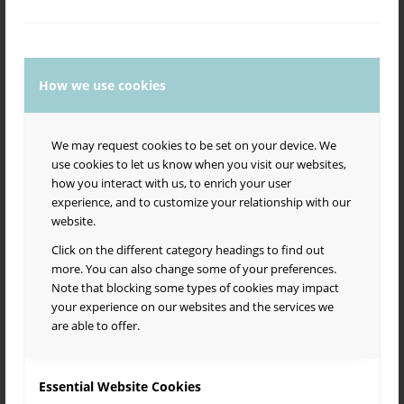
tai tanssin voi keskeyttää, jos tanssiminen tietyllä hetkellä
tai tietyn parin kanssa tuntuu epämiellyttävältä.
Kieltäytymistä ei ole velvollisuus selittää, eikä
kieltäytymisestä kannata vaatia selitystä tai loukkaantua.
How we use cookies
Kieltäytyessä tanssista kannattaa kuitenkin olla
huomaavainen; muista, ettei torjunta tunnu kenestäkään
hyvältä.
We may request cookies to be set on your device. We
Kunnioita toisten tanssijoiden henkilökohtaista
use cookies to let us know when you visit our websites,
fyysistä tilaa.
Kosketuksesta on lupa kieltäytyä.
how you interact with us, to enrich your user
Paritansseissa kannattaa olla erityisen herkkä tulkitsemaan
experience, and to customize your relationship with our
toisen kehonkieltä ja kommunikointia. Pyydä lupa tanssiin
website.
sanallisesti tai eleillä ennen kuin kosket tanssipariin. Kun
tanssit lähellä paria, varmista että tanssiparisi kokee olonsa
Click on the different category headings to find out
mukavaksi. Ota huomioon, että eri ihmiset voivat kokea
more. You can also change some of your preferences.
kosketuksen ja lähellä olemisen eri tavoin, ja käsitykset
Note that blocking some types of cookies may impact
sopivasta tanssietäisyydestä tai tavasta koskettaa
your experience on our websites and the services we
tanssiessa voivat vaihdella tanssijan, tanssin, tanssipaikan
are able to offer.
sekä muiden asioiden mukaan. Jos et pysty tulkitsemaan
sitä toisen eleistä ja ilmeistä, varmista kysymällä. Älä oleta
automaattisesti, että koskettaminen myös tanssilattian
Essential Website Cookies
ulkopuolella sopii kaikille. Anna ja pyydä tarvittaessa tilaa.