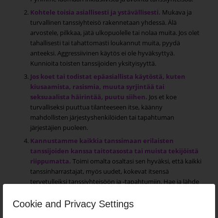
Kohtele toisia asiallisesti ja ystävällisesti.
Mukava ja
turvallinen tanssiyhteisö rakennetaan yhdessä. Älä
arvostele, pilkkaa, jätä ulkopuolelle tai nolaa muita. Jos olet
tahallisesti tai tahattomasti loukannut muita, pyydä
anteeksi. Aggressiivinen käytös ei ole hyväksyttyä.
Kunnioita toisten tanssijoiden yksityisyyttä.
Jos koet tai todistat epäasiallista käytöstä, kuten
kiusaamista, rasismia, muuta syrjintää tai
seksuaalista häirintää, puutu siihen.
Jos et koe
turvalliseksi puuttua tilanteeseen itse, käänny
mahdollisten järjestyshenkilöiden tai tapahtuman
järjestäjien puoleen.
Kannustamme kaikkia tanssimaan erilaisten
tanssijoiden kanssa taitotasosta tai muista tekijöistä
riippumatta.
Toimi omalta osaltasi sen hyväksi, että kaikki
tanssinharrastajat, myös uudet, kokevat itsensä
tervetulleiksi tanssiyhteisöön ja -tapahtumiin. Hae ja lähde
tanssiin avoimin mielin!
Cookie and Privacy Settings
Kunnioita toisten tanssijoiden
itsemääräämisoikeutta.
Tanssiinkutsusta voi kieltäytyä