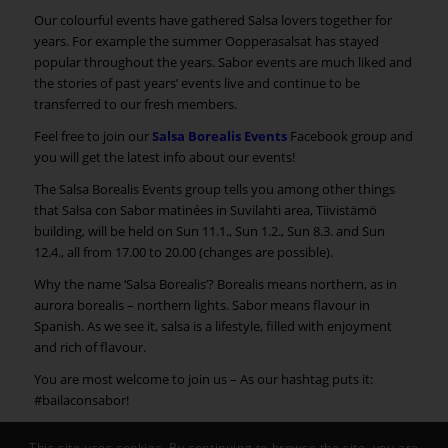
Our colourful events have gathered Salsa lovers together for
years. For example the summer Oopperasalsat has stayed
popular throughout the years. Sabor events are much liked and
the stories of past years’ events live and continue to be
transferred to our fresh members.
Feel free to join our
Salsa Borealis Events
Facebook group and
you will get the latest info about our events!
The Salsa Borealis Events group tells you among other things
that Salsa con Sabor matinées in Suvilahti area, Tiivistämö
building, will be held on Sun 11.1., Sun 1.2., Sun 8.3. and Sun
12.4., all from 17.00 to 20.00 (changes are possible).
Why the name ‘Salsa Borealis’? Borealis means northern, as in
aurora borealis – northern lights. Sabor means flavour in
Spanish. As we see it, salsa is a lifestyle, filled with enjoyment
and rich of flavour.
You are most welcome to join us – As our hashtag puts it:
#bailaconsabor!
This site uses cookies. By continuing to browse the site, you are