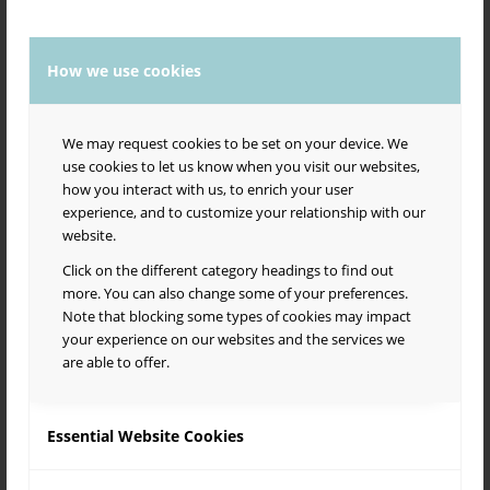
Salsa Borealis Events -ryhmästä mm. selviää, että kevään 2026
Salsa con Sabor -matineat Suvilahden Tiivistämöllä pidetään su
11.1., su 1.2., su 8.3. ja 12.4., kaikki klo 17-20 (muutokset
mahdollisia).
How we use cookies
Vielä pieni knoppitieto yhdistyksen nimestä: Borealis tarkoittaa
pohjoista (vrt. aurora borealis, revontulet). Yhdistyksen
We may request cookies to be set on your device. We
lempinimi Sabor tarkoittaa maukasta. Salsa onkin elämäntapa,
use cookies to let us know when you visit our websites,
nautinto kaikilla mausteilla.
how you interact with us, to enrich your user
Tervetuloa mukaan iloiseen joukkoomme!
experience, and to customize your relationship with our
website.
Saborin 20 toimintavuoden aikana salsa- ja lattariskene
Pääkaupunkiseudulla on moninaistunut suuresti. Ensimmäiset
Click on the different category headings to find out
reilun 10 vuotta Sabor tarjosi laajaa tanssin opetusta niin
more. You can also change some of your preferences.
“Alppilassa” kuin muissakin tapahtumissamme. Viimeisen
Note that blocking some types of cookies may impact
kymmenen vuoden aikana salsa- ja lattaritanssikoulujen ja
your experience on our websites and the services we
muiden toimijoiden määrä on kasvanut siinä määrin, että Sabor
are able to offer.
pyrkii enemmänkin tukemaan kouluja ja muita aktiiveja. Kun
kasvavalla skenellä toimitaan suurella sydämellä, kehittyvillä
toimintatavoilla, rakkaudesta laj(e)i(h)in, osa työkseen ja osa
Essential Website Cookies
harrastuksekseen, intressit on monet ja törmäyksiä tulee. Siksi
Saborin hallitus on kesällä 2024 laatinut