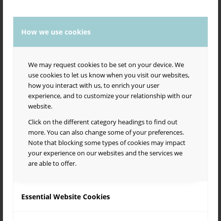
Salsa Borealis Events -ryhmästä mm. selviää, että kevään 2026
Salsa con Sabor -matineat Suvilahden Tiivistämöllä pidetään su
11.1., su 1.2., su 8.3. ja 12.4., kaikki klo 17-20 (muutokset
mahdollisia).
How we use cookies
Vielä pieni knoppitieto yhdistyksen nimestä: Borealis tarkoittaa
pohjoista (vrt. aurora borealis, revontulet). Yhdistyksen
We may request cookies to be set on your device. We
lempinimi Sabor tarkoittaa maukasta. Salsa onkin elämäntapa,
use cookies to let us know when you visit our websites,
nautinto kaikilla mausteilla.
how you interact with us, to enrich your user
Tervetuloa mukaan iloiseen joukkoomme!
experience, and to customize your relationship with our
website.
Saborin 20 toimintavuoden aikana salsa- ja lattariskene
Pääkaupunkiseudulla on moninaistunut suuresti. Ensimmäiset
Click on the different category headings to find out
reilun 10 vuotta Sabor tarjosi laajaa tanssin opetusta niin
more. You can also change some of your preferences.
“Alppilassa” kuin muissakin tapahtumissamme. Viimeisen
Note that blocking some types of cookies may impact
kymmenen vuoden aikana salsa- ja lattaritanssikoulujen ja
your experience on our websites and the services we
muiden toimijoiden määrä on kasvanut siinä määrin, että Sabor
are able to offer.
pyrkii enemmänkin tukemaan kouluja ja muita aktiiveja. Kun
kasvavalla skenellä toimitaan suurella sydämellä, kehittyvillä
toimintatavoilla, rakkaudesta laj(e)i(h)in, osa työkseen ja osa
Essential Website Cookies
harrastuksekseen, intressit on monet ja törmäyksiä tulee. Siksi
Saborin hallitus on kesällä 2024 laatinut