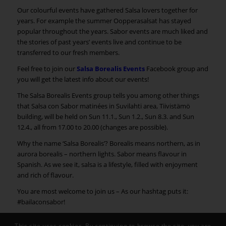
Our colourful events have gathered Salsa lovers together for
years. For example the summer Oopperasalsat has stayed
popular throughout the years. Sabor events are much liked and
the stories of past years’ events live and continue to be
transferred to our fresh members.
Feel free to join our
Salsa Borealis Events
Facebook group and
you will get the latest info about our events!
The Salsa Borealis Events group tells you among other things
that Salsa con Sabor matinées in Suvilahti area, Tiivistämö
building, will be held on Sun 11.1., Sun 1.2., Sun 8.3. and Sun
12.4., all from 17.00 to 20.00 (changes are possible).
Why the name ‘Salsa Borealis’? Borealis means northern, as in
aurora borealis – northern lights. Sabor means flavour in
Spanish. As we see it, salsa is a lifestyle, filled with enjoyment
and rich of flavour.
You are most welcome to join us – As our hashtag puts it:
#bailaconsabor!
This site uses cookies. By continuing to browse the site, you are