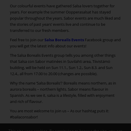
Our colourful events have gathered Salsa lovers together for
years. For example the summer Oopperasalsat has stayed
popular throughout the years. Sabor events are much liked and
the stories of past years’ events live and continue to be
transferred to our fresh members.
Feel free to join our
Salsa Borealis Events
Facebook group and
you will get the latest info about our events!
The Salsa Borealis Events group tells you among other things
that Salsa con Sabor matinées in Suvilahti area, Tiivistämö
building, will be held on Sun 11.1., Sun 1.2., Sun 8.3. and Sun
12.4., all from 17.00 to 20.00 (changes are possible).
Why the name ‘Salsa Borealis’? Borealis means northern, as in
aurora borealis – northern lights. Sabor means flavour in
Spanish. As we see it, salsa is a lifestyle, filled with enjoyment
and rich of flavour.
You are most welcome to join us – As our hashtag puts it:
#bailaconsabor!
This site uses cookies. By continuing to browse the site, you are