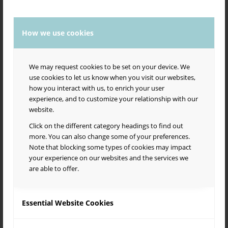
Salsa Borealis Events -ryhmästä mm. selviää, että kevään 2026
Salsa con Sabor -matineat Suvilahden Tiivistämöllä pidetään su
11.1., su 1.2., su 8.3. ja 12.4., kaikki klo 17-20 (muutokset
mahdollisia).
How we use cookies
Vielä pieni knoppitieto yhdistyksen nimestä: Borealis tarkoittaa
pohjoista (vrt. aurora borealis, revontulet). Yhdistyksen
We may request cookies to be set on your device. We
lempinimi Sabor tarkoittaa maukasta. Salsa onkin elämäntapa,
use cookies to let us know when you visit our websites,
nautinto kaikilla mausteilla.
how you interact with us, to enrich your user
Tervetuloa mukaan iloiseen joukkoomme!
experience, and to customize your relationship with our
website.
Saborin 20 toimintavuoden aikana salsa- ja lattariskene
Pääkaupunkiseudulla on moninaistunut suuresti. Ensimmäiset
Click on the different category headings to find out
reilun 10 vuotta Sabor tarjosi laajaa tanssin opetusta niin
more. You can also change some of your preferences.
“Alppilassa” kuin muissakin tapahtumissamme. Viimeisen
Note that blocking some types of cookies may impact
kymmenen vuoden aikana salsa- ja lattaritanssikoulujen ja
your experience on our websites and the services we
muiden toimijoiden määrä on kasvanut siinä määrin, että Sabor
are able to offer.
pyrkii enemmänkin tukemaan kouluja ja muita aktiiveja. Kun
kasvavalla skenellä toimitaan suurella sydämellä, kehittyvillä
toimintatavoilla, rakkaudesta laj(e)i(h)in, osa työkseen ja osa
Essential Website Cookies
harrastuksekseen, intressit on monet ja törmäyksiä tulee. Siksi
Saborin hallitus on kesällä 2024 laatinut