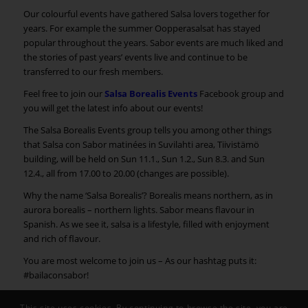
Our colourful events have gathered Salsa lovers together for
years. For example the summer Oopperasalsat has stayed
popular throughout the years. Sabor events are much liked and
the stories of past years’ events live and continue to be
transferred to our fresh members.
Feel free to join our
Salsa Borealis Events
Facebook group and
you will get the latest info about our events!
The Salsa Borealis Events group tells you among other things
that Salsa con Sabor matinées in Suvilahti area, Tiivistämö
building, will be held on Sun 11.1., Sun 1.2., Sun 8.3. and Sun
12.4., all from 17.00 to 20.00 (changes are possible).
Why the name ‘Salsa Borealis’? Borealis means northern, as in
aurora borealis – northern lights. Sabor means flavour in
Spanish. As we see it, salsa is a lifestyle, filled with enjoyment
and rich of flavour.
You are most welcome to join us – As our hashtag puts it:
#bailaconsabor!
This site uses cookies. By continuing to browse the site, you are