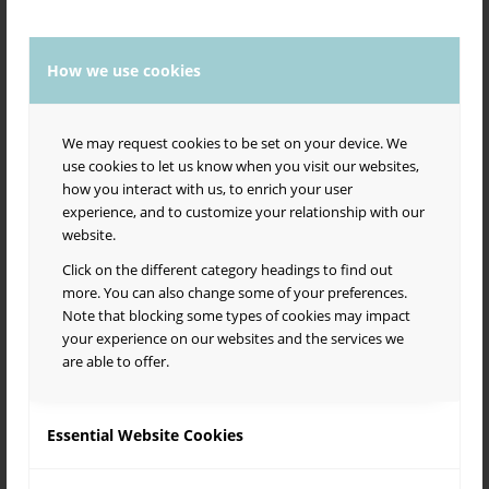
Salsa Borealis Events -ryhmästä mm. selviää, että kevään 2026
Salsa con Sabor -matineat Suvilahden Tiivistämöllä pidetään su
11.1., su 1.2., su 8.3. ja 12.4., kaikki klo 17-20 (muutokset
mahdollisia).
How we use cookies
Vielä pieni knoppitieto yhdistyksen nimestä: Borealis tarkoittaa
pohjoista (vrt. aurora borealis, revontulet). Yhdistyksen
We may request cookies to be set on your device. We
lempinimi Sabor tarkoittaa maukasta. Salsa onkin elämäntapa,
use cookies to let us know when you visit our websites,
nautinto kaikilla mausteilla.
how you interact with us, to enrich your user
Tervetuloa mukaan iloiseen joukkoomme!
experience, and to customize your relationship with our
website.
Saborin 20 toimintavuoden aikana salsa- ja lattariskene
Pääkaupunkiseudulla on moninaistunut suuresti. Ensimmäiset
Click on the different category headings to find out
reilun 10 vuotta Sabor tarjosi laajaa tanssin opetusta niin
more. You can also change some of your preferences.
“Alppilassa” kuin muissakin tapahtumissamme. Viimeisen
Note that blocking some types of cookies may impact
kymmenen vuoden aikana salsa- ja lattaritanssikoulujen ja
your experience on our websites and the services we
muiden toimijoiden määrä on kasvanut siinä määrin, että Sabor
are able to offer.
pyrkii enemmänkin tukemaan kouluja ja muita aktiiveja. Kun
kasvavalla skenellä toimitaan suurella sydämellä, kehittyvillä
toimintatavoilla, rakkaudesta laj(e)i(h)in, osa työkseen ja osa
Essential Website Cookies
harrastuksekseen, intressit on monet ja törmäyksiä tulee. Siksi
Saborin hallitus on kesällä 2024 laatinut